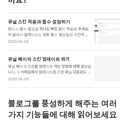
큐널 스킨 적용과 필수 설정하기
반드시 필수 설정을 하나도 빠짐 없이 적용해 주세요.
이 글에서 알려드리는 모든 필수 설정들은 스킨의 핵심
기능에 매우 중요한 영향을 끼칩니다. 큐널 스킨을 내
2020.06.03
티스토리 블로그에 적용하고 기본 설정하는 방법에 대
해 알아봅니다. 1. 큐널 스킨 적용하기 먼저, 다운받은
스킨 적용하기를 그대로 따르신 후 이 화면으로 다시 돌
큐널 베이직 스킨 업데이트 하기
아와주세요. 이미 다운받은 스킨을 적용하셨거나, 다운
큐널 베이직 스킨을 업데이트 하는 방법에 대해 설명합
받은 스킨을 적용하는 방법을 알고 계시다면 바로 아래
니다. 1. 이메일에서 업데이트된 스킨 파일 다운로드 하
의 필수 설정하는 법을 보셔도 됩니다. 2. 필수 설정하
기 스킨을 처음 구매할 당시 입력했던 이메일 서비스로
2020.06.03
기 큐널 스킨을 적용한 블로그의 관리 화면으로 갑니다.
들어가서 제목이 '큐널 베이직 스킨 파일 다운로드 이메
꾸미기의 '모바일'을 누른 후 뜬 화면에서 티스토리 모
일'인 이메일을 찾아 주세요. 이메일을 보낸 사람의 이
바일 웹 자동 연결을 '사용하지 않습니다.'로 선택하고
름은 '큐널'이며, 이메일을 보낸 사람의 이메일 주소는
'변경사항 저장'을 누릅니다. 꾸미기의 '메뉴바/구독 설
'qunulskin@gmail.com'입니다. 이메일이 쉽게 찾아
블로그를 풍성하게 해주는 여러
정'을 누른..
지지 않는다면 검색 기능을 활용해 보세요. 이메일을 찾
았다면 이메일에 들어가 링크를 누르고 '다운로드'를 눌
가지 기능들에 대해 읽어보세요
러 스킨 파일을 받은 후 압축 해제해주세요. 2. 적용하
기 그 이후의 방법은 다운받은 스킨 적용하기와 완벽하