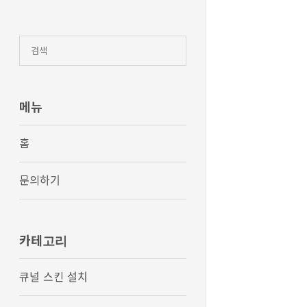
큐
널
스
킨
설
명
서
메뉴
홈
문의하기
카테고리
큐널 스킨 설치