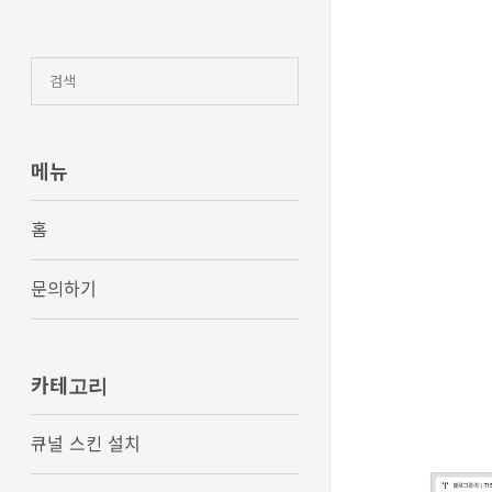
큐
널
스
킨
설
명
서
메뉴
홈
문의하기
카테고리
큐널 스킨 설치