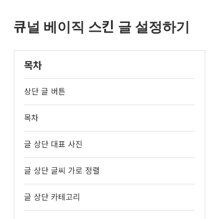
큐
널
스
큐널 베이직 스킨 글 설정하기
킨
설
명
서
목차
상단 글 버튼
목차
글 상단 대표 사진
글 상단 글씨 가로 정렬
글 상단 카테고리