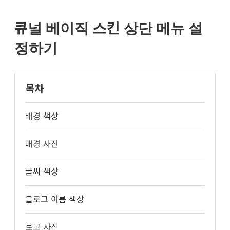
큐
널
스
큐널 베이직 스킨 상단 메뉴 설
킨
설
정하기
명
서
목차
배경 색상
배경 사진
글씨 색상
블로그 이름 색상
로고 사진