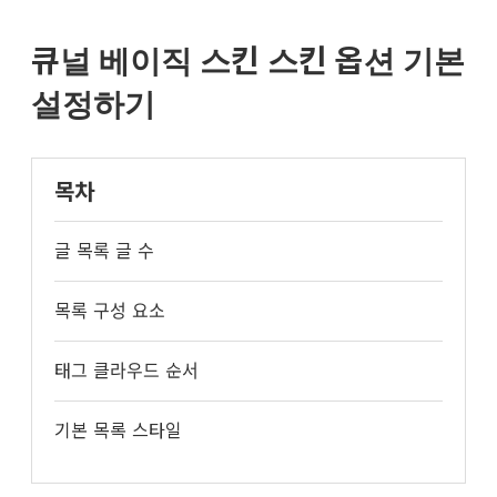
큐
널
스
큐널 베이직 스킨 스킨 옵션 기본
킨
설
설정하기
명
서
목차
글 목록 글 수
목록 구성 요소
태그 클라우드 순서
기본 목록 스타일