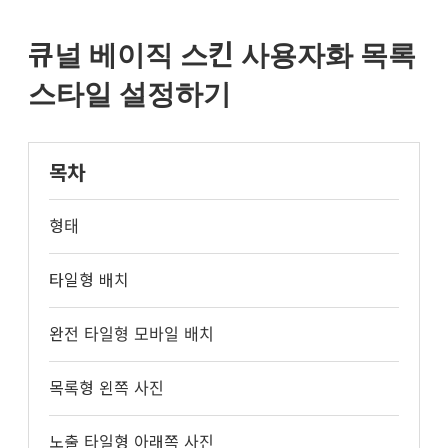
큐
널
스
큐널 베이직 스킨 사용자화 목록
킨
설
스타일 설정하기
명
서
목차
형태
타일형 배치
완전 타일형 모바일 배치
목록형 왼쪽 사진
노출 타일형 아래쪽 사진